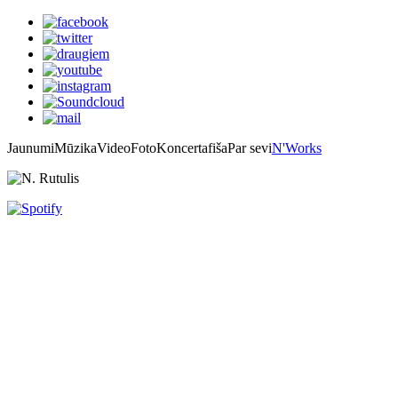
Jaunumi
Mūzika
Video
Foto
Koncertafiša
Par sevi
N'Works