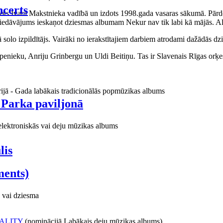
certs
aņots Ivara Makstnieka vadībā un izdots 1998.gada vasaras sākumā. Pārdo
piedāvājums ieskaņot dziesmas albumam Nekur nav tik labi kā mājās. Al
o izpildītājs. Vairāki no ierakstītajiem darbiem atrodami dažādās dzie
ieku, Anriju Grinbergu un Uldi Beitiņu. Tas ir Slavenais Rīgas orķes
rijā - Gada labākais tradicionālās popmūzikas albums
 Parka paviljonā
elektroniskās vai deju mūzikas albums
lis
ments)
 vai dziesma
ALITY
(nominācijā Labākais deju mūzikas albums)