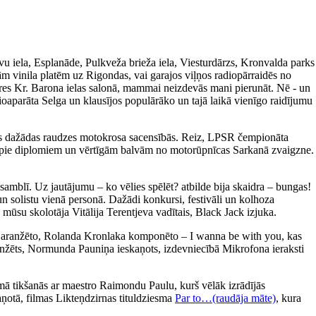
avu iela, Esplanāde, Pulkveža brieža iela, Viesturdārzs, Kronvalda parks
m vinila platēm uz Rigondas, vai garajos viļņos radiopārraidēs no
ieres Kr. Barona ielas salonā, mammai neizdevās mani pierunāt. Nē - un
ioaparāta Selga un klausījos populārāko un tajā laikā vienīgo raidījumu
īties dažādas raudzes motokrosa sacensībās. Reiz, LPSR čempionāta
tikt pie diplomiem un vērtīgām balvām no motorūpnīcas Sarkanā zvaigzne.
amblī. Uz jautājumu – ko vēlies spēlēt? atbilde bija skaidra – bungas!
un solistu vienā personā. Dažādi konkursi, festivāli un kolhoza
 mūsu skolotāja Vitālija Terentjeva vadītais, Black Jack izjuka.
a aranžēto, Rolanda Kronlaka komponēto – I wanna be with you, kas
 aranžēts, Normunda Pauniņa ieskaņots, izdevniecībā Mikrofona ieraksti
ā tikšanās ar maestro Raimondu Paulu, kurš vēlāk izrādījās
aņotā, filmas Likteņdzirnas tituldziesma
Par to…(raudāja māte)
, kura