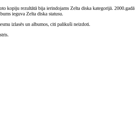
to kopiju rezultātā bija ierindojams Zelta diska kategorijā. 2000.gadā
bums ieguva Zelta diska statusu.
smu izlasēs un albumos, citi palikuši neizdoti.
tris.