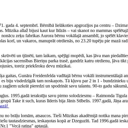
71. gada 4. septembrī. Bērnībā lielākoties apgrozījos pa centru – Dzirn
. Mūzika allaž bijusi kaut kur līdzās – vai skanot no mammas spēlētajā
iku nonācu zeķu fabrikas Aurora bērnu vokālajā ansamblī, jo spēlēt klav
olas korī, un vakaros, manuprāt otrdienās, no 23.20 tupēju pie mazā rad
ka skrūvēti un tjūnēti, tam laikam, spējīgi mopēdi, kas ļāva man piedal
fikācijas sacensības Bieriņu parka trasē, gandrīz katru otrdienu, ļāva 
irojusies, toreiz priekšroku devu mūzikai.
 gaitas, Gunāra Freidenfelda vadītajā bērnu vokāli instrumentālajā ans
, es biju visdedzīgāk tam noskaņots. Tā kļuvu par 2 in 1 - bundzinieku 
ņu zagļiem uzkrāt pieredzi un spodrināt savu talantu. 90-to gadu sākumā,
augļus. 1995.gadā ierakstīju savu pirmo solodziesmu – Raimonda Tigul
, grupā Take it such, kuras līderis bija Jānis Stībelis. 1997.gadā, Jāņa
mazā!
nu no brāļu lomām, atsaucos. Tieši Mūzikas akadēmijā notika mana pirm
tviešu tautasdziesmas, ieskaņotas kopā ar Dzeguzīti. Tad 1996.gadā iesk
Nr.1 "Vecā ratiņa" aptaujā.