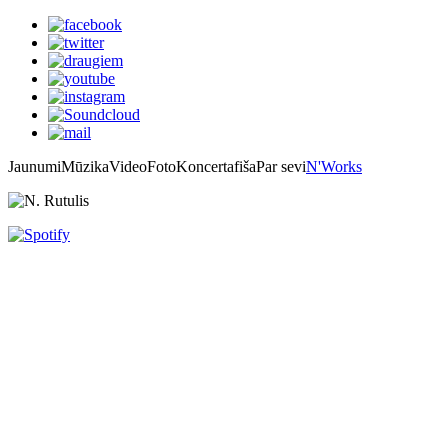
Jaunumi
Mūzika
Video
Foto
Koncertafiša
Par sevi
N'Works