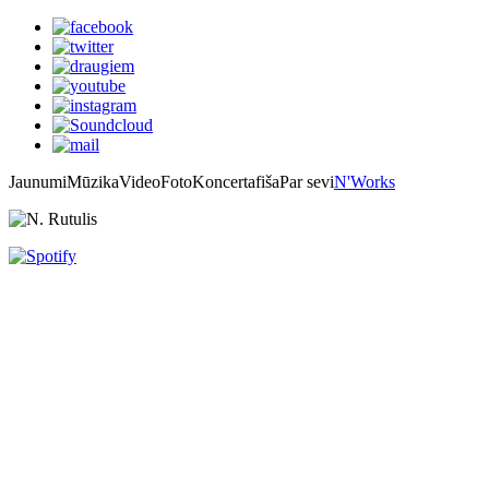
Jaunumi
Mūzika
Video
Foto
Koncertafiša
Par sevi
N'Works