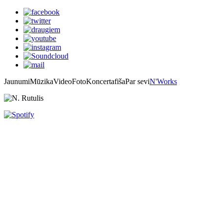
Jaunumi
Mūzika
Video
Foto
Koncertafiša
Par sevi
N'Works