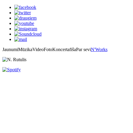
Jaunumi
Mūzika
Video
Foto
Koncertafiša
Par sevi
N'Works