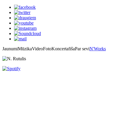
Jaunumi
Mūzika
Video
Foto
Koncertafiša
Par sevi
N'Works