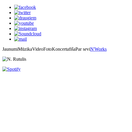
Jaunumi
Mūzika
Video
Foto
Koncertafiša
Par sevi
N'Works