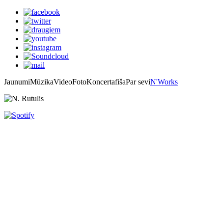
Jaunumi
Mūzika
Video
Foto
Koncertafiša
Par sevi
N'Works