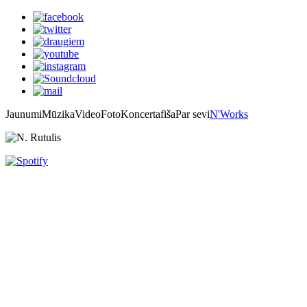
Jaunumi
Mūzika
Video
Foto
Koncertafiša
Par sevi
N'Works