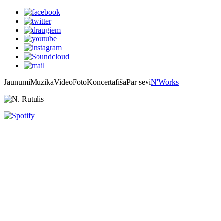
Jaunumi
Mūzika
Video
Foto
Koncertafiša
Par sevi
N'Works