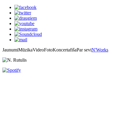
Jaunumi
Mūzika
Video
Foto
Koncertafiša
Par sevi
N'Works