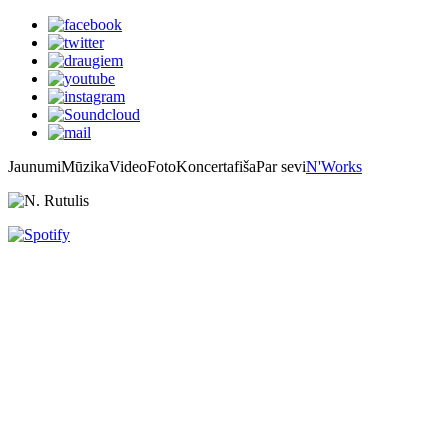
Jaunumi
Mūzika
Video
Foto
Koncertafiša
Par sevi
N'Works