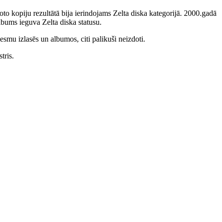
to kopiju rezultātā bija ierindojams Zelta diska kategorijā. 2000.gadā
bums ieguva Zelta diska statusu.
smu izlasēs un albumos, citi palikuši neizdoti.
tris.