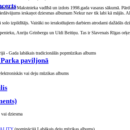
certs
aņots Ivara Makstnieka vadībā un izdots 1998.gada vasaras sākumā. Pārdo
piedāvājums ieskaņot dziesmas albumam Nekur nav tik labi kā mājās. Al
o izpildītājs. Vairāki no ierakstītajiem darbiem atrodami dažādās dzie
ieku, Anriju Grinbergu un Uldi Beitiņu. Tas ir Slavenais Rīgas orķes
rijā - Gada labākais tradicionālās popmūzikas albums
 Parka paviljonā
elektroniskās vai deju mūzikas albums
lis
ments)
 vai dziesma
ALITY
(nominācijā Labākais deju mūzikas albums)