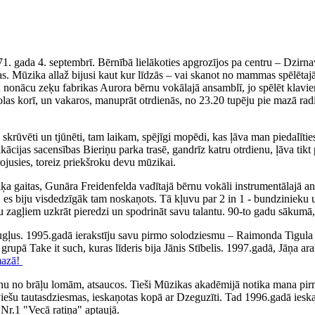
71. gada 4. septembrī. Bērnībā lielākoties apgrozījos pa centru – Dzirn
. Mūzika allaž bijusi kaut kur līdzās – vai skanot no mammas spēlētajā
iku nonācu zeķu fabrikas Aurora bērnu vokālajā ansamblī, jo spēlēt klav
olas korī, un vakaros, manuprāt otrdienās, no 23.20 tupēju pie mazā rad
ka skrūvēti un tjūnēti, tam laikam, spējīgi mopēdi, kas ļāva man piedal
fikācijas sacensības Bieriņu parka trasē, gandrīz katru otrdienu, ļāva 
irojusies, toreiz priekšroku devu mūzikai.
 gaitas, Gunāra Freidenfelda vadītajā bērnu vokāli instrumentālajā ans
, es biju visdedzīgāk tam noskaņots. Tā kļuvu par 2 in 1 - bundzinieku 
ņu zagļiem uzkrāt pieredzi un spodrināt savu talantu. 90-to gadu sākumā,
augļus. 1995.gadā ierakstīju savu pirmo solodziesmu – Raimonda Tigul
, grupā Take it such, kuras līderis bija Jānis Stībelis. 1997.gadā, Jāņa
mazā!
nu no brāļu lomām, atsaucos. Tieši Mūzikas akadēmijā notika mana pirm
tviešu tautasdziesmas, ieskaņotas kopā ar Dzeguzīti. Tad 1996.gadā iesk
Nr.1 "Vecā ratiņa" aptaujā.