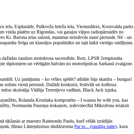
avu iela, Esplanāde, Pulkveža brieža iela, Viesturdārzs, Kronvalda parks
m vinila platēm uz Rigondas, vai garajos viļņos radiopārraidēs no
ieres Kr. Barona ielas salonā, mammai neizdevās mani pierunāt. Nē - un
ioaparāta Selga un klausījos populārāko un tajā laikā vienīgo raidījumu
īties dažādas raudzes motokrosa sacensībās. Reiz, LPSR čempionāta
tikt pie diplomiem un vērtīgām balvām no motorūpnīcas Sarkanā zvaigzne.
amblī. Uz jautājumu – ko vēlies spēlēt? atbilde bija skaidra – bungas!
un solistu vienā personā. Dažādi konkursi, festivāli un kolhoza
 mūsu skolotāja Vitālija Terentjeva vadītais, Black Jack izjuka.
a aranžēto, Rolanda Kronlaka komponēto – I wanna be with you, kas
 aranžēts, Normunda Pauniņa ieskaņots, izdevniecībā Mikrofona ieraksti
ā tikšanās ar maestro Raimondu Paulu, kurš vēlāk izrādījās
aņotā, filmas Likteņdzirnas tituldziesma
Par to…(raudāja māte)
, kura