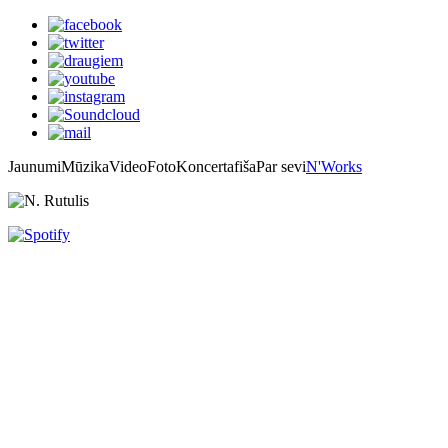
Jaunumi
Mūzika
Video
Foto
Koncertafiša
Par sevi
N'Works